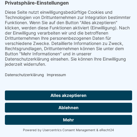
Neu in Intrexx: Der WUNDS
Artikelimport​
04.12.2025
WUNDS News
Ein rundum neues Erscheinungsbild
für die Tierarztpraxis Großpösna!
04.12.2025
WUNDS News