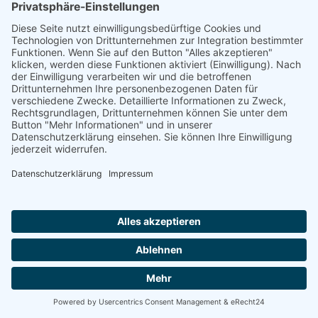
Unsere Lösung:
Umfassende IT-Security-
Konzepte, die Bedrohungen erkennen, abwehren
und Ihr Unternehmen sicher halten.
🔹 Schutz vor externen Angriffen
🔹 Kontrolle über Geräte & Daten
🔹 Sicherheitsbewusstsein im Team stärken
🔹 Verschlüsselung sensibler Daten
🔹 Schutz vor Ransomware & unerwünschter
Software
Sichern Sie Ihr Unternehmen jetzt!
Mehr erfahren: https://wunds.net/it-security