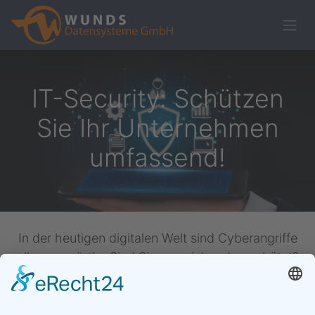
IT-Security: Schützen
Sie Ihr Unternehmen
umfassend!
In der heutigen digitalen Welt sind Cyberangriffe
allgegenwärtig. Sind Sie ausreichend geschützt?
Hacker, Phishing-Mails & Schadsoftware
bedrohen täglich Unternehmen aller Größen.