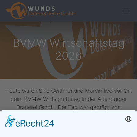
BVMW Wirtschaftstag
2026
Heute waren Sina Geithner und Marvin live vor Ort
beim BVMW Wirtschaftstag in der Altenburger
Brauerei GmbH. Der Tag war geprägt von
Networking, Digitalisierung und vielen
Zukunftsthemen.
Ein großes Dankeschön an den BVMW und