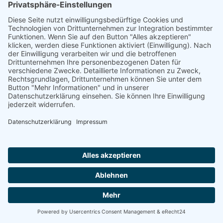
Jede Website wird von uns kundenspezifisch und
individuell gestaltet, sodass sie sich nahtlos an
Euer Unternehmen und Euer Corporate Design
einfügt.
Responsive, benutzerfreundlich und mit Full-
Service aus einer Hand – inklusive
✔️ Hosting, ✔️ Updates und ✔️ Backups.
👉 Jetzt vorbeischauen:
https://hochzeitsglanz-
events.de/