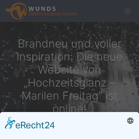
Brandneu und voller
Inspiration: Die neue
Website von
„Hochzeitsglanz –
Marilen Freitag“ ist
online!